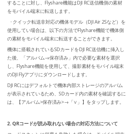
することに対し、Flyshare機能はDJI RC送信機側の素材
をモバイル端末に転送します。
· クイック転送非対応の機体モデル（DJI Air 2Sなど）を
使用してい場合は、以下の方法でFlyshare機能で機体側
の素材をモバイル端末に転送することができます。
機体に搭載されているSDカードをDJI RC送信機に挿入し
た後、「アルバム→保存済み」内で必要な素材を選択
し、Flyshare機能を使用して、撮影素材をモバイル端末
のDJI Flyアプリにダウンロードします。
DJI RCにはデフォルトで機体内部ストレージのアルバム
が表示されているため、SDカード内の素材を確認するに
は、【アルバム>保存済み>→「∨」】をタップします。
2. QRコードが読み取れない場合の対応方法について